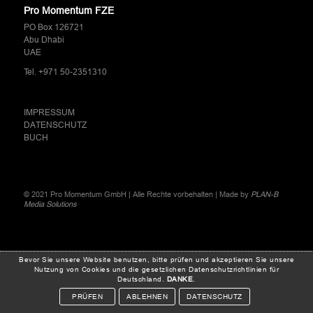
Pro Momentum FZE
PO Box 126721
Abu Dhabi
UAE
Tel.
+971 50-2351310
IMPRESSUM
DATENSCHUTZ
BUCH
© 2021 Pro Momentum GmbH | Alle Rechte vorbehalten | Made by
PLAN-B
Media Solutions
Bevor Sie unsere Website benutzen, bitte prüfen und akzeptieren Sie unsere
Nutzung von Cookies und die gesetzlichen Datenschutzrichtlinien für
Deutschland.
DANKE
.
PRÜFEN
ABLEHNEN
DATENSCHUTZ